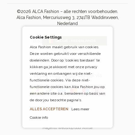
©2026 ALCA Fashion – alle rechten voorbehouden.
Alca Fashion, Mercuriusweg 3, 2741TB Waddinxveen,
Nederland
Cookie Settings
Blog
BELGIË - NEDERLANDS
Alca Fashion maakt gebruik van cookies.
DEALER LOGIN
Deze worden gebruikt voor verschillende
doeleinden. Door op 'cookies toestaan' te
klikken ga je akkoord met onze privacy
verklaring en ontvangen wij de niet-
Betaal veilig én gemakkelijk via
functionele cookies. Via deze niet-
functionele cookies kan Alca Fashion jou op
een andere site o.a. benaderen op basis van
de door jou bezochte pagina's.
ALLES ACCEPTEREN
Lees meer
Cookie info
Magento Webshop door Atvise