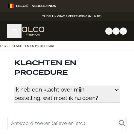
Ga naar de inhoud
BELGIË - NEDERLANDS
TIJDELIJK GRATIS VERZENDING (NL & BE)
FAQS
/
KLACHTEN EN PROCEDURE
KLACHTEN EN
PROCEDURE
Ik heb een klacht over mijn
bestelling, wat moet ik nu doen?
Antwoord zoeken (afleveren, etc.)