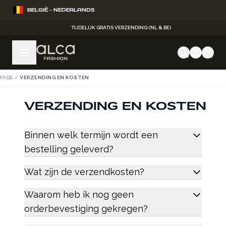
Ga naar de inhoud
BELGIË - NEDERLANDS
TIJDELIJK GRATIS VERZENDING (NL & BE)
FAQS
/
VERZENDING EN KOSTEN
VERZENDING EN KOSTEN
Binnen welk termijn wordt een
bestelling geleverd?
Wat zijn de verzendkosten?
Waarom heb ik nog geen
orderbevestiging gekregen?