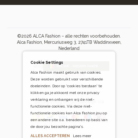
©2026 ALCA Fashion – alle rechten voorbehouden.
Alca Fashion, Mercuriusweg 3, 2741TB Waddinxveen,
Nederland
Cookie Settings
Blog
BELGIË - NEDERLANDS
Alca Fashion maakt gebruik van cookies.
DEALER LOGIN
Deze worden gebruikt voor verschillende
doeleinden. Door op 'cookies toestaan' te
klikken ga je akkoord met onze privacy
verklaring en ontvangen wij de niet-
Betaal veilig én gemakkelijk via
functionele cookies. Via deze niet-
functionele cookies kan Alca Fashion jou op
een andere site o.a. benaderen op basis van
de door jou bezochte pagina's.
ALLES ACCEPTEREN
Lees meer