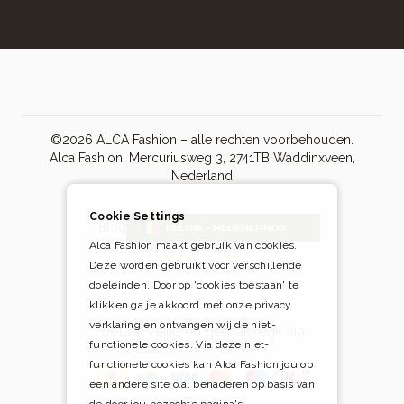
©2026 ALCA Fashion – alle rechten voorbehouden.
Alca Fashion, Mercuriusweg 3, 2741TB Waddinxveen,
Nederland
Cookie Settings
Blog
BELGIË - NEDERLANDS
Alca Fashion maakt gebruik van cookies.
DEALER LOGIN
Deze worden gebruikt voor verschillende
doeleinden. Door op 'cookies toestaan' te
klikken ga je akkoord met onze privacy
verklaring en ontvangen wij de niet-
Betaal veilig én gemakkelijk via
functionele cookies. Via deze niet-
functionele cookies kan Alca Fashion jou op
een andere site o.a. benaderen op basis van