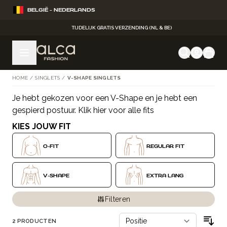
Ga naar de inhoud
BELGIË - NEDERLANDS
TIJDELIJK GRATIS VERZENDING (NL & BE)
HOME
/
SINGLETS
/
V-SHAPE SINGLETS
Je hebt gekozen voor een V-Shape en je hebt een
Doorgaan naar productlijst
gespierd postuur.
Klik hier voor alle fits
KIES JOUW FIT
O-FIT
REGULAR FIT
V-SHAPE
EXTRA LANG
Filteren
2
PRODUCTEN