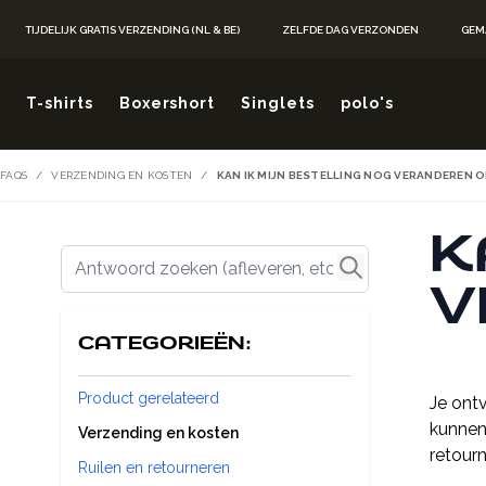
Ga naar de inhoud
TIJDELIJK GRATIS VERZENDING (NL & BE)
ZELFDE DAG VERZONDEN
GEM
T-shirts
Boxershort
Singlets
polo's
FAQS
/
VERZENDING EN KOSTEN
/
KAN IK MIJN BESTELLING NOG VERANDEREN 
K
Antwoord zoeken (afleveren, etc.)
V
CATEGORIEËN:
Product gerelateerd
Je ont
kunnen
Verzending en kosten
retour
Ruilen en retourneren