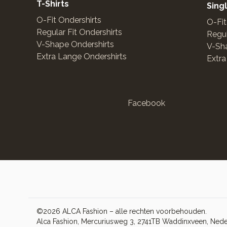
T-Shirts
Sing
O-Fit Ondershirts
O-Fit
Regular Fit Ondershirts
Regul
V-Shape Ondershirts
V-Sha
Extra Lange Ondershirts
Extra
Facebook
©2026 ALCA Fashion – alle rechten voorbehouden.
Alca Fashion, Mercuriusweg 3, 2741TB Waddinxveen, Ned