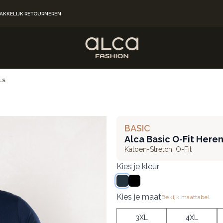
AKKELIJK RETOURNEREN
LS
BASIC
Alca Basic O-Fit Her
Katoen-Stretch
,
O-Fit
Kies je kleur
Navy
Zwart
Kies je maat
Bekijk maattabel
3XL
4XL