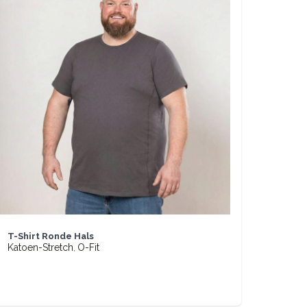
Katoen-S
€ 27,95
BASIC
T-Shirt Ronde Hals
Katoen-Stretch
O-Fit
,