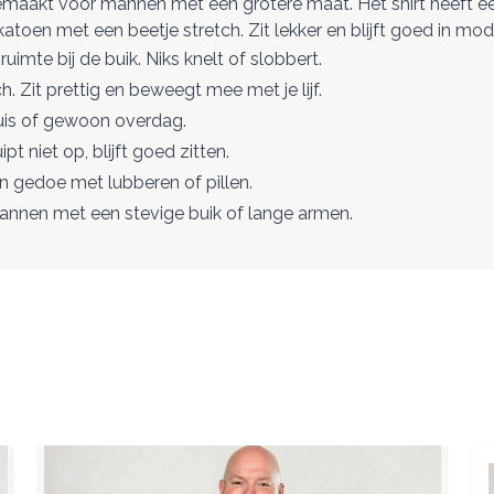
gemaakt voor mannen met een grotere maat. Het shirt heeft ee
atoen met een beetje stretch. Zit lekker en blijft goed in mod
uimte bij de buik. Niks knelt of slobbert.
 Zit prettig en beweegt mee met je lijf.
huis of gewoon overdag.
pt niet op, blijft goed zitten.
n gedoe met lubberen of pillen.
nnen met een stevige buik of lange armen.
ogelijk met de tabtoets. U kunt de carrousel overslaan of dir