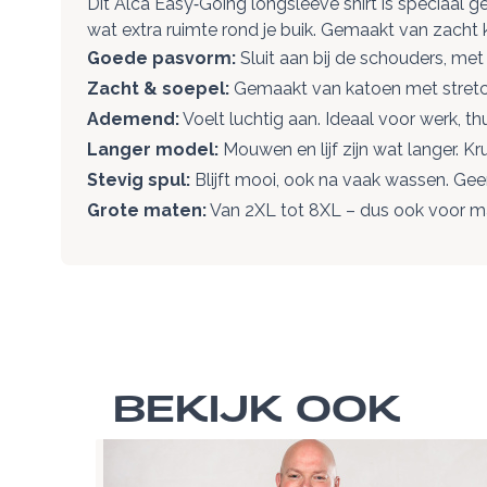
Dit Alca Easy‑Going longsleeve shirt is speciaal 
wat extra ruimte rond je buik. Gemaakt van zacht k
Goede pasvorm:
Sluit aan bij de schouders, met r
Zacht & soepel:
Gemaakt van katoen met stretch.
Ademend:
Voelt luchtig aan. Ideaal voor werk, t
Langer model:
Mouwen en lijf zijn wat langer. Krui
Stevig spul:
Blijft mooi, ook na vaak wassen. Gee
Grote maten:
Van 2XL tot 8XL – dus ook voor ma
BEKIJK OOK
Navigeren door de elementen van de carrousel is m
Druk om carrousel over te slaan
Druk op om naar carrouselnavigatie te gaan