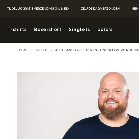
Ga naar de inhoud
TIJDELIJK GRATIS VERZENDING (NL & BE)
ZELFDE DAG VERZONDEN
GEM
T-shirts
Boxershort
Singlets
polo's
HOME
/
T-SHIRTS
/
ALCA BASIC O-FIT HEREN LONGSLEEVE RONDE HA