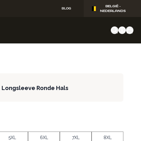
BELGIË -
BLOG
NEDERLANDS
en Longsleeve Ronde Hals
5XL
6XL
7XL
8XL