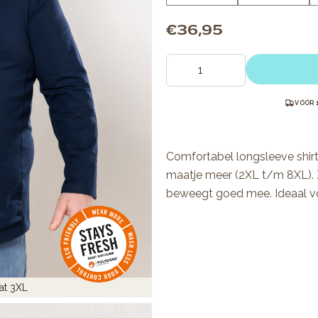
€ 36,95
Aantal
VÓÓR 
Comfortabel longsleeve shi
maatje meer (2XL t/m 8XL). Z
beweegt goed mee. Ideaal vo
at 3XL