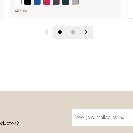
€ 27,95
roducten?