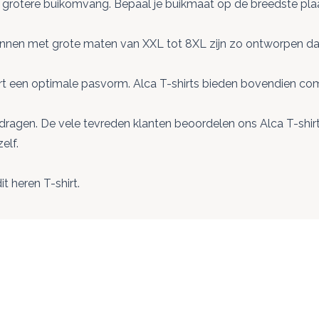
grotere buikomvang. Bepaal je buikmaat op de breedste plaa
nen met grote maten van XXL tot 8XL zijn zo ontworpen dat ze
eert een optimale pasvorm. Alca T-shirts bieden bovendien c
dragen. De vele tevreden klanten beoordelen ons Alca T-shirt
elf.
dit
heren T-shirt
.
ogelijk met de tabtoets. U kunt de carrousel overslaan of dir