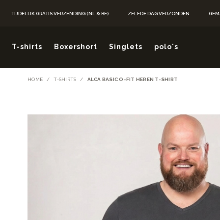
Ga naar de inhoud
TIJDELIJK GRATIS VERZENDING (NL & BE)
ZELFDE DAG VERZONDEN
GEM
T-shirts
Boxershort
Singlets
polo's
HOME
/
T-SHIRTS
/
ALCA BASIC O-FIT HEREN T-SHIRT