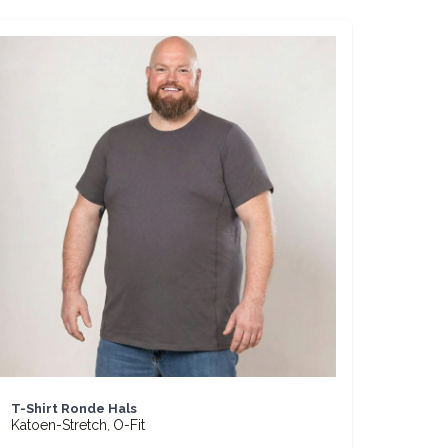
BASIC
Basic On
Katoen-S
€ 27,95
BASIC
T-Shirt Ronde Hals
Katoen-Stretch
O-Fit
,