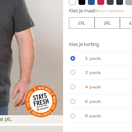
Kies je maat
Bekijk maattabel
2XL
3XL
4
Kies je korting
1 pack
2 pack
4 pack
6 pack
8 pack
at 3XL