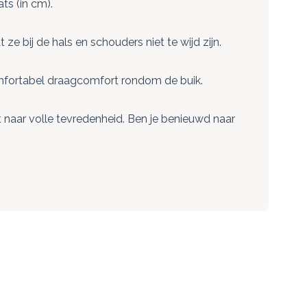
ts (in cm).
 bij de hals en schouders niet te wijd zijn.
omfortabel draagcomfort rondom de buik.
 naar volle tevredenheid. Ben je benieuwd naar
ect naar de carrouselnavigatie gaan met de overslaan links.