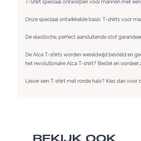
T-Shirt speciaal ontworpen voor mannen met een 
Onze speciaal ontwikkelde basic T-shirts voor man
De elastische, perfect aansluitende stof garand
De Alca T-shirts worden wereldwijd besteld en ge
het revolutionaire Alca T-shirt? Bestel en oordeel z
Liever een T-shirt met ronde hals? Kies dan voor 
BEKIJK OOK
Navigeren door de elementen van de carrousel is m
Druk om carrousel over te slaan
Druk op om naar carrouselnavigatie te gaan