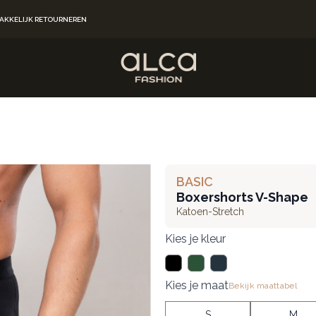
AKKELIJK RETOURNEREN
BASIC
Boxershorts V-Shape
Katoen-Stretch
Kies je kleur
Kies je maat
Bekijk maattabel
S
M