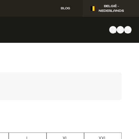
BELGIË -
BLOG
NEDERLANDS
L
XL
XXL