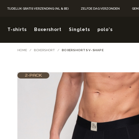
Ga naar de inhoud
TIJDELIJK GRATIS VERZENDING (NL & BE)
ZELFDE DAG VERZONDEN
GEM
T-shirts
Boxershort
Singlets
polo's
HOME
/
BOXERSHORT
/
BOXERSHORTS V-SHAPE
2-PACK