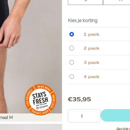
Kies je korting
1 pack
2 pack
3 pack
4 pack
€ 35,95
Aantal
 maat M
VÓÓR 