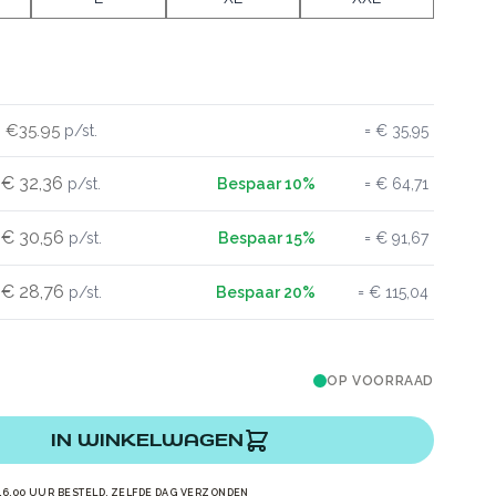
€35.95
€ 35,95
€ 32,36
€ 64,71
€ 30,56
€ 91,67
€ 28,76
€ 115,04
OP VOORRAAD
IN WINKELWAGEN
16.00 UUR BESTELD, ZELFDE DAG VERZONDEN