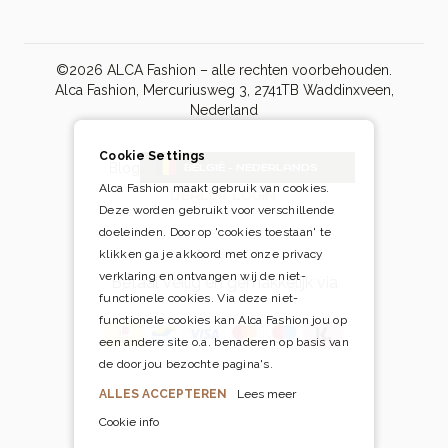
©2026 ALCA Fashion – alle rechten voorbehouden.
Alca Fashion, Mercuriusweg 3, 2741TB Waddinxveen,
Nederland
Cookie Settings
Blog
BELGIË - NEDERLANDS
Alca Fashion maakt gebruik van cookies.
DEALER LOGIN
Deze worden gebruikt voor verschillende
doeleinden. Door op 'cookies toestaan' te
klikken ga je akkoord met onze privacy
verklaring en ontvangen wij de niet-
Betaal veilig én gemakkelijk via
functionele cookies. Via deze niet-
functionele cookies kan Alca Fashion jou op
een andere site o.a. benaderen op basis van
de door jou bezochte pagina's.
ALLES ACCEPTEREN
Lees meer
Cookie info