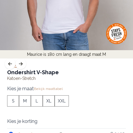
Maurice is 180 cm lang en draagt maat M
BASIC
Ondershirt V-Shape
Katoen-Stretch
Kies je maat
Bekijk maattabel
S
M
L
XL
XXL
Kies je korting