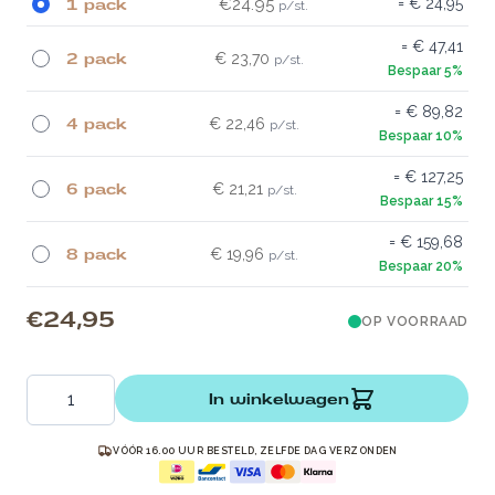
1 pack
€24.95
€ 24,95
€ 47,41
2 pack
€ 23,70
€ 89,82
4 pack
€ 22,46
€ 127,25
6 pack
€ 21,21
€ 159,68
8 pack
€ 19,96
€ 24,95
OP VOORRAAD
Aantal
In winkelwagen
VÓÓR 16.00 UUR BESTELD, ZELFDE DAG VERZONDEN