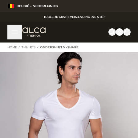
Ga naar de inhoud
BELGIË - NEDERLANDS
TIJDELIJK GRATIS VERZENDING (NL & BE)
HOME
/
T-SHIRTS
/
ONDERSHIRT V-SHAPE