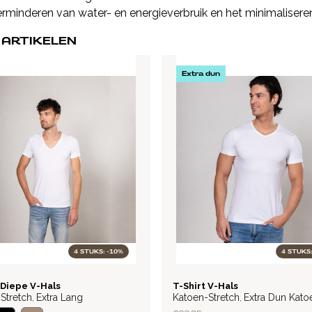
minderen van water- en energieverbruik en het minimalisere
 ARTIKELEN
Extra dun
4 STUKS: -10%
4 STUKS:
LITE
 Diepe V-Hals
T-Shirt V-Hals
Stretch
Extra Lang
Katoen-Stretch
Extra Dun Kato
,
,