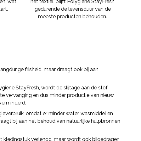
en, wat
het textiel, blijft Polygiene StayFresh
art.
gedurende de levensduur van de
meeste producten behouden.
ngdurige frisheid, maar draagt ook bij aan
ene StayFresh, wordt de slijtage aan de stof
ente vervanging en dus minder productie van nieuw
verminderd.
gieverbruik, omdat er minder water, wasmiddel en
raagt bij aan het behoud van natuurlijke hulpbronnen
t kledingstuk verlengd, maar wordt ook bijgedragen