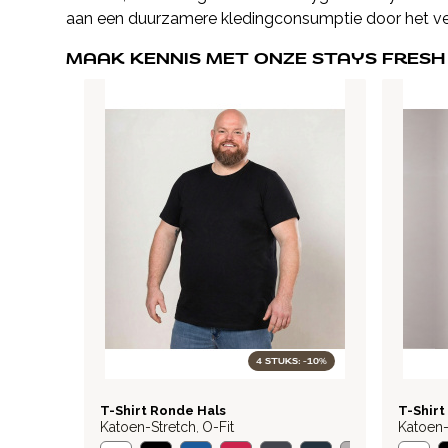
aan een duurzamere kledingconsumptie door het ver
MAAK KENNIS MET ONZE STAYS FRESH
4 STUKS: -10%
BASIC
BASIC
T-Shirt Ronde Hals
T-Shirt
Katoen-Stretch
O-Fit
Katoen-
,