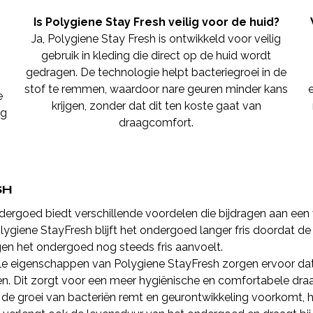
Is Polygiene Stay Fresh veilig voor de huid?
Ja, Polygiene Stay Fresh is ontwikkeld voor veilig
gebruik in kleding die direct op de huid wordt
gedragen. De technologie helpt bacteriegroei in de
stof te remmen, waardoor nare geuren minder kans
e
krijgen, zonder dat dit ten koste gaat van
ng
draagcomfort.
SH
rgoed biedt verschillende voordelen die bijdragen aan een 
giene StayFresh blijft het ondergoed langer fris doordat d
gen het ondergoed nog steeds fris aanvoelt.
ële eigenschappen van Polygiene StayFresh zorgen ervoor d
Dit zorgt voor een meer hygiënische en comfortabele draa
e groei van bacteriën remt en geurontwikkeling voorkomt, 