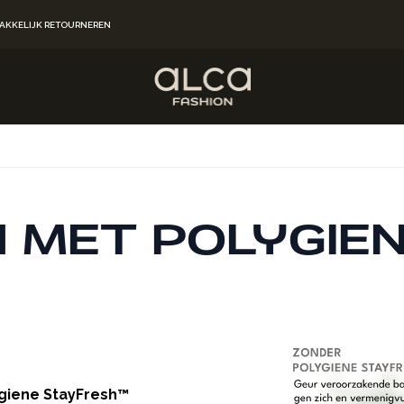
AKKELIJK RETOURNEREN
 MET POLYGIEN
ygiene StayFresh™