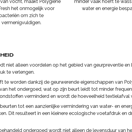
van vocht, maakt Polygiene
minder vaak hoeft te wass
resh het onmogelijk voor
water en energie bespa
bacteriën om zich te
vermenigvuldigen.
HEID
niet alleen voordelen op het gebied van geurpreventie en la
uk te verlengen.
 te worden dankzij de geurwerende eigenschappen van Polygi
r van het ondergoed, wat op zijn beurt leidt tot minder frequ
ondstoffen verminderd en wordt de hoeveelheid textielafval 
beurten tot een aanzienlijke vermindering van water- en ener
. Dit resulteert in een kleinere ecologische voetafdruk en d
behandeld ondergoed wordt niet alleen de levensduur van he