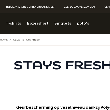
Ga naar de inhoud
TIJDELIJK GRATIS VERZENDING (NL & BE)
ZELFDE DAG VERZONDEN
GEM
T-shirts
Boxershort
Singlets
polo's
HOME
/
ALCA - STAYS FRESH
STAYS FRESH
Geurbescherming op vezelniveau dankzij Pol