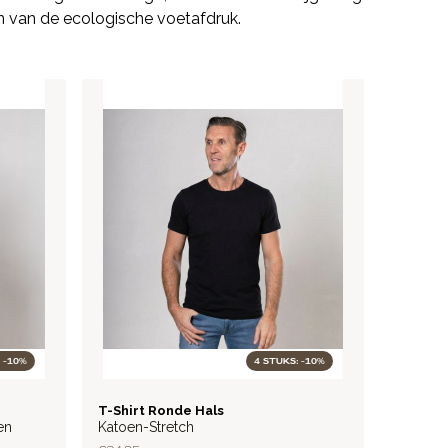
n van de ecologische voetafdruk.
 -10%
4 STUKS: -10%
BASIC
T-Shirt Ronde Hals
en
Katoen-Stretch