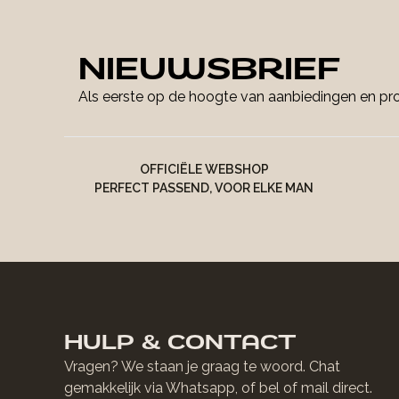
NIEUWSBRIEF
Als eerste op de hoogte van aanbiedingen en p
OFFICIËLE WEBSHOP
PERFECT PASSEND, VOOR ELKE MAN
HULP & CONTACT
Vragen? We staan je graag te woord. Chat
gemakkelijk via Whatsapp, of bel of mail direct.