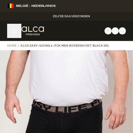
Ga naar de inhoud
BELGIË - NEDERLANDS
ZELFDE DAG VERZONDEN
HOME
/
ALCA EASY-GOING 2-PCK MEN BOXERSHORT BLACK XXL