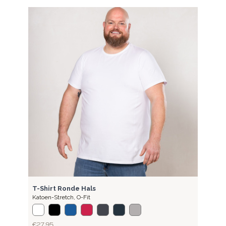
BASI
T-Sh
Kato
€ 27
BASIC
T-Shirt Ronde Hals
Katoen-Stretch
,
O-Fit
€ 27,95