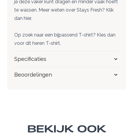
je deze vaker kunt dragen en minder vaak hoeft
te wassen. Meer weten over Stays Fresh? Klik
dan
hier
.
Op zoek naar een bijpassend T-shirt? Kies dan
voor dit
heren T-shirt
.
Specificaties
Beoordelingen
BEKIJK OOK
Navigeren door de elementen van de carrousel is mogeli
Druk om carrousel over te slaan
Druk op om naar carrouselnavigatie te gaan