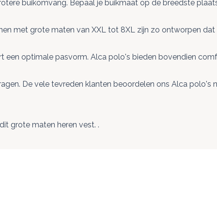
tere buikomvang. Bepaal je buikmaat op de breedste plaats 
n met grote maten van XXL tot 8XL zijn zo ontworpen dat ze b
eert een optimale pasvorm. Alca polo's bieden bovendien co
agen. De vele tevreden klanten beoordelen ons Alca polo's n
dit
grote maten heren vest.
.
ogelijk met de tabtoets. U kunt de carrousel overslaan of dir