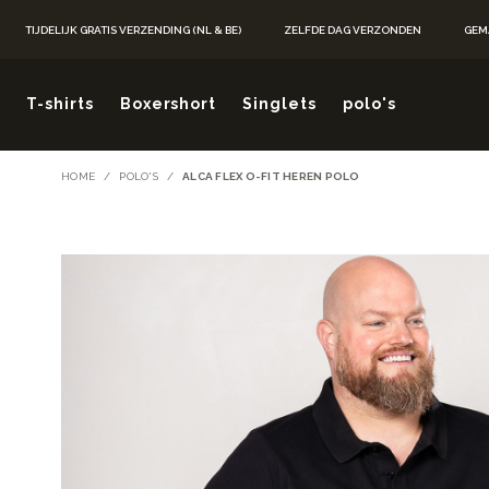
Ga naar de inhoud
TIJDELIJK GRATIS VERZENDING (NL & BE)
ZELFDE DAG VERZONDEN
GEM
T-shirts
Boxershort
Singlets
polo's
HOME
/
POLO'S
/
ALCA FLEX O-FIT HEREN POLO