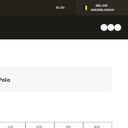
BELGIË -
BLOG
NEDERLANDS
Polo
5XL
6XL
7XL
8XL