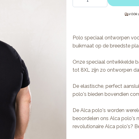
VÓÓR 
Polo speciaal ontworpen vo
buikmaat op de breedste plaa
Onze speciaal ontwikkelde 
tot 8XL zijn zo ontworpen dat 
De elastische, perfect aansl
polo's bieden bovendien co
De Alca polo's worden werel
beoordelen ons Alca polo's n
revolutionaire Alca polo's? Be