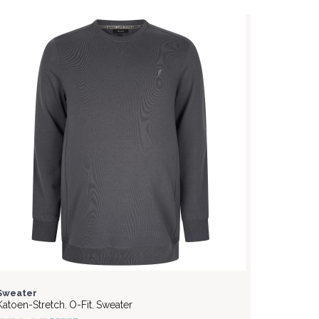
FLEX
Polo
Katoen-S
€ 69,95
STYLISH
Sweater
Katoen-Stretch
O-Fit
Sweater
,
,