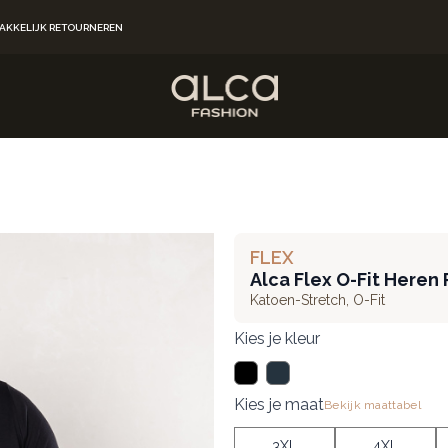
AKKELIJK RETOURNEREN
FLEX
Alca Flex O-Fit Heren 
Katoen-Stretch
,
O-Fit
Kies je kleur
Kies je maat
Bekijk maattabel
3XL
4XL