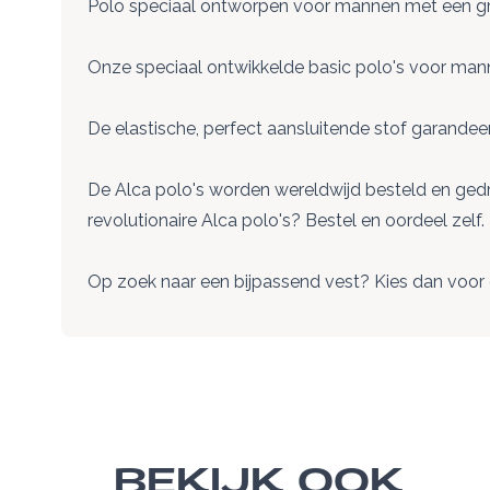
Polo speciaal ontworpen voor mannen met een gro
Onze speciaal ontwikkelde basic polo's voor manne
De elastische, perfect aansluitende stof garand
De Alca polo's worden wereldwijd besteld en gedr
revolutionaire Alca polo's? Bestel en oordeel zelf.
Op zoek naar een bijpassend vest? Kies dan voor 
BEKIJK OOK
Navigeren door de elementen van de carrousel is m
Druk om carrousel over te slaan
Druk op om naar carrouselnavigatie te gaan