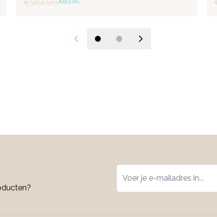
€ 99,95
€ 83,95
roducten?