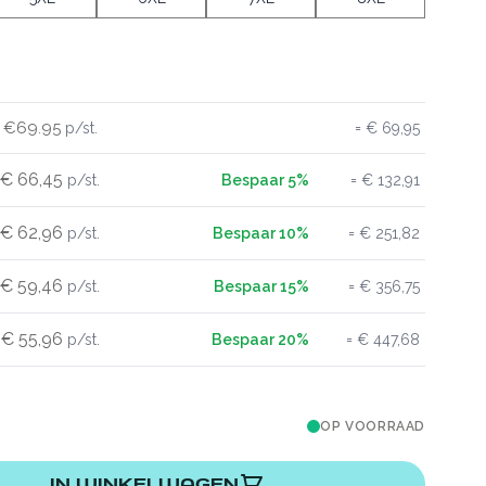
€69.95
€ 69,95
€ 66,45
€ 132,91
€ 62,96
€ 251,82
€ 59,46
€ 356,75
€ 55,96
€ 447,68
OP VOORRAAD
IN WINKELWAGEN