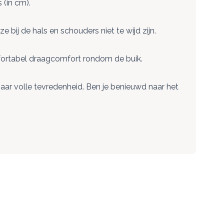
(in cm).
ij de hals en schouders niet te wijd zijn.
mfortabel draagcomfort rondom de buik.
aar volle tevredenheid. Ben je benieuwd naar het
ect naar de carrouselnavigatie gaan met de overslaan links.