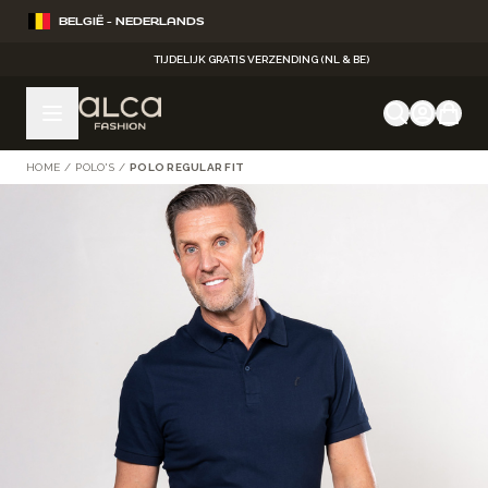
Ga naar de inhoud
BELGIË - NEDERLANDS
TIJDELIJK GRATIS VERZENDING (NL & BE)
HOME
/
POLO'S
/
POLO REGULAR FIT