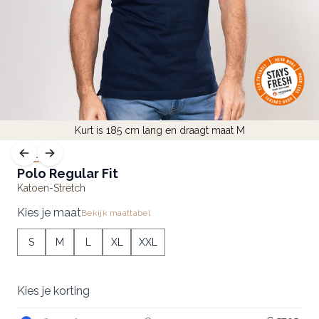
Kurt is 185 cm lang en draagt maat M
FLEX
Polo Regular Fit
Katoen-Stretch
Kies je maat
Bekijk maattabel
S
M
L
XL
XXL
Kies je korting