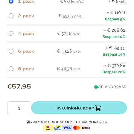
1 pack
€57.95
€ 57,95
€ 110,11
2 pack
€ 55,05
€ 208,62
4 pack
€ 52,16
€ 295,55
6 pack
€ 49,26
€ 370,88
8 pack
€ 46,36
€ 57,95
OP VOORRAAD
Aantal
In winkelwagen
VÓÓR 16.00 UUR BESTELD, ZELFDE DAG VERZONDEN