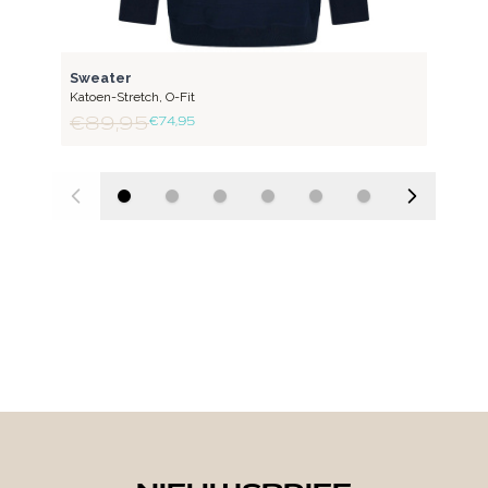
FLEX
Sweater
Katoen-Stretch
,
O-Fit
€ 89,95
€ 74,95