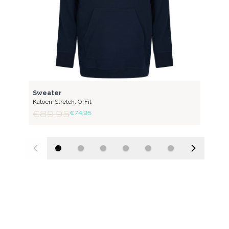
FLEX
Sweater
Katoen-Stretch
,
O-Fit
€ 89,95
€ 74,95