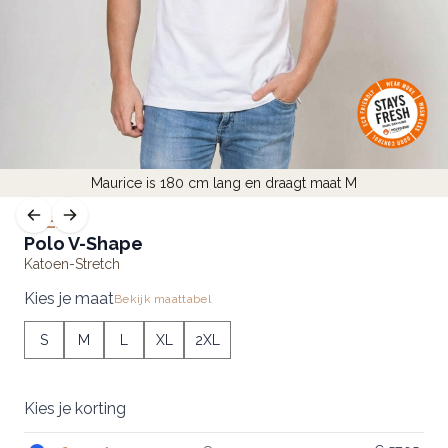
Maurice is 180 cm lang en draagt maat M
FLEX
Polo V-Shape
Katoen-Stretch
Kies je maat
Bekijk maattabel
S
M
L
XL
2XL
Kies je korting