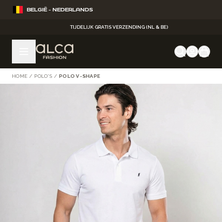
Ga naar de inhoud
BELGIË - NEDERLANDS
TIJDELIJK GRATIS VERZENDING (NL & BE)
HOME
/
POLO'S
/
POLO V-SHAPE