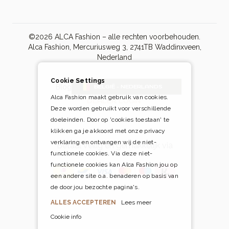
©2026 ALCA Fashion – alle rechten voorbehouden.
Alca Fashion, Mercuriusweg 3, 2741TB Waddinxveen,
Nederland
Cookie Settings
Blog
BELGIË - NEDERLANDS
Alca Fashion maakt gebruik van cookies.
DEALER LOGIN
Deze worden gebruikt voor verschillende
doeleinden. Door op 'cookies toestaan' te
klikken ga je akkoord met onze privacy
verklaring en ontvangen wij de niet-
Betaal veilig én gemakkelijk via
functionele cookies. Via deze niet-
functionele cookies kan Alca Fashion jou op
een andere site o.a. benaderen op basis van
de door jou bezochte pagina's.
ALLES ACCEPTEREN
Lees meer
Cookie info