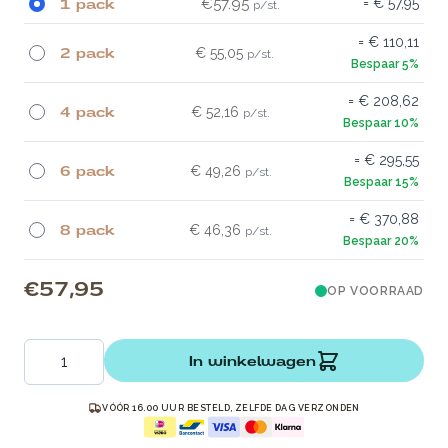
1 pack
€57.95
€ 57,95
€ 110,11
2 pack
€ 55,05
€ 208,62
4 pack
€ 52,16
€ 295,55
6 pack
€ 49,26
€ 370,88
8 pack
€ 46,36
€ 57,95
OP VOORRAAD
Aantal
In winkelwagen
VÓÓR 16.00 UUR BESTELD, ZELFDE DAG VERZONDEN