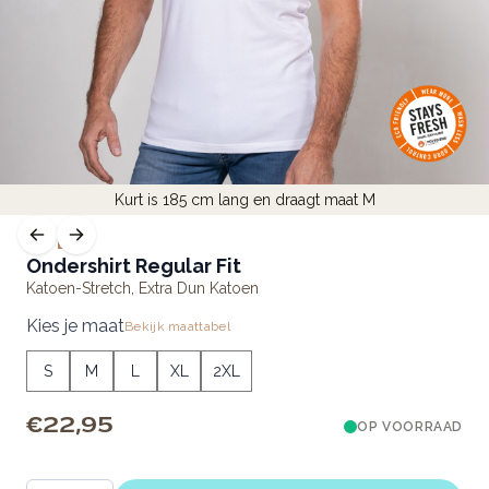
Kurt is 185 cm lang en draagt maat M
LITE
Ondershirt Regular Fit
Katoen-Stretch
,
Extra Dun Katoen
Kies je maat
Bekijk maattabel
S
M
L
XL
2XL
€ 22,95
OP VOORRAAD