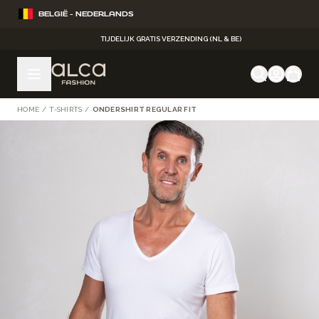
Ga naar de inhoud
BELGIË - NEDERLANDS
TIJDELIJK GRATIS VERZENDING (NL & BE)
HOME
/
T-SHIRTS
/
ONDERSHIRT REGULAR FIT