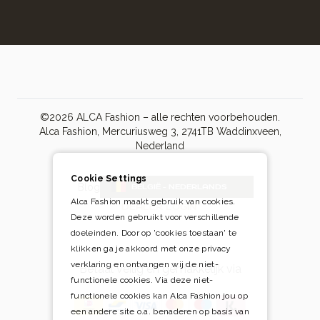
©2026 ALCA Fashion – alle rechten voorbehouden.
Alca Fashion, Mercuriusweg 3, 2741TB Waddinxveen,
Nederland
Cookie Settings
Blog
BELGIË - NEDERLANDS
Alca Fashion maakt gebruik van cookies.
DEALER LOGIN
Deze worden gebruikt voor verschillende
doeleinden. Door op 'cookies toestaan' te
klikken ga je akkoord met onze privacy
verklaring en ontvangen wij de niet-
Betaal veilig én gemakkelijk via
functionele cookies. Via deze niet-
functionele cookies kan Alca Fashion jou op
een andere site o.a. benaderen op basis van