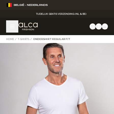
Ga naar de inhoud
BELGIË - NEDERLANDS
TIJDELIJK GRATIS VERZENDING (NL & BE)
HOME
/
T-SHIRTS
/
ONDERSHIRT REGULAR FIT