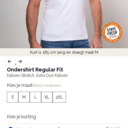
Kurt is 185 cm lang en draagt maat M
LITE
Ondershirt Regular Fit
Katoen-Stretch
,
Extra Dun Katoen
Kies je maat
Bekijk maattabel
S
M
L
XL
2XL
Kies je korting