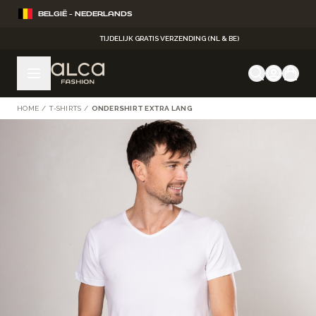
Ga naar de inhoud
BELGIË - NEDERLANDS
TIJDELIJK GRATIS VERZENDING (NL & BE)
HOME
/
T-SHIRTS
/
ONDERSHIRT EXTRA LANG