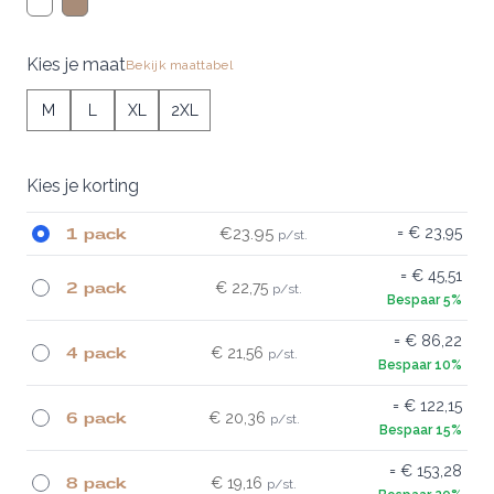
Kies je maat
Bekijk maattabel
M
L
XL
2XL
Kies je korting
1 pack
€23.95
€ 23,95
€ 45,51
2 pack
€ 22,75
€ 86,22
4 pack
€ 21,56
€ 122,15
6 pack
€ 20,36
€ 153,28
8 pack
€ 19,16