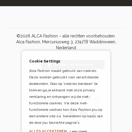
©2026 ALCA Fashion – alle rechten voorbehouden.
Alca Fashion, Mercuriusweg 3, 2741TB Waddinxveen,
Nederland
Cookie Settings
Blog
BELGIË - NEDERLANDS
Alca Fashion maakt gebruik van cookies.
DEALER LOGIN
Deze worden gebruikt voor verschillende
doeleinden. Door op 'cookies toestaan' te
klikken ga je akkoord met onze privacy
verklaring en ontvangen wij de niet-
Betaal veilig én gemakkelijk via
functionele cookies. Via deze niet-
functionele cookies kan Alca Fashion jou op
een andere site o.a. benaderen op basis van
de door jou bezochte pagina's.
ALLES ACCEPTEREN
Lees meer