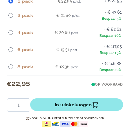
1 pack
€22.95
€ 22,95
€ 43,61
2 pack
€ 21,80
€ 82,62
4 pack
€ 20,66
€ 117,05
6 pack
€ 19,51
€ 146,88
8 pack
€ 18,36
€ 22,95
OP VOORRAAD
Aantal
In winkelwagen
VÓÓR 16.00 UUR BESTELD, ZELFDE DAG VERZONDEN