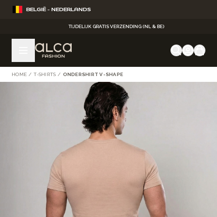
Ga naar de inhoud
BELGIË - NEDERLANDS
TIJDELIJK GRATIS VERZENDING (NL & BE)
HOME
/
T-SHIRTS
/
ONDERSHIRT V-SHAPE