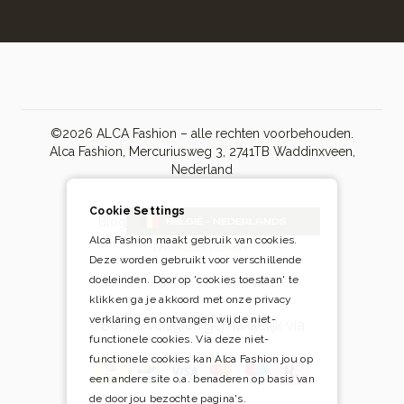
©2026 ALCA Fashion – alle rechten voorbehouden.
Alca Fashion, Mercuriusweg 3, 2741TB Waddinxveen,
Nederland
Cookie Settings
Blog
BELGIË - NEDERLANDS
Alca Fashion maakt gebruik van cookies.
DEALER LOGIN
Deze worden gebruikt voor verschillende
doeleinden. Door op 'cookies toestaan' te
klikken ga je akkoord met onze privacy
verklaring en ontvangen wij de niet-
Betaal veilig én gemakkelijk via
functionele cookies. Via deze niet-
functionele cookies kan Alca Fashion jou op
een andere site o.a. benaderen op basis van
de door jou bezochte pagina's.