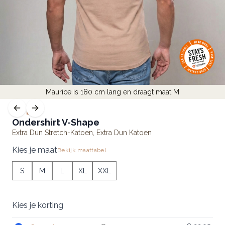
Maurice is 180 cm lang en draagt maat M
LITE
Ondershirt V-Shape
Extra Dun Stretch-Katoen
,
Extra Dun Katoen
Kies je maat
Bekijk maattabel
S
M
L
XL
XXL
Kies je korting