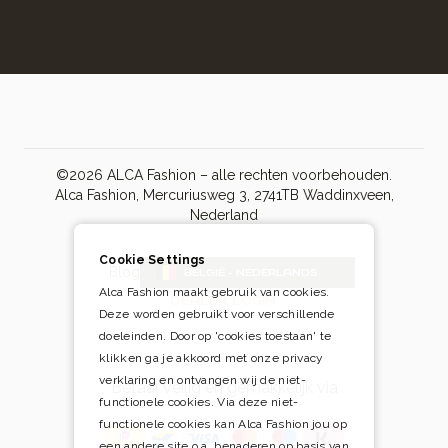
©2026 ALCA Fashion – alle rechten voorbehouden.
Alca Fashion, Mercuriusweg 3, 2741TB Waddinxveen,
Nederland
Cookie Settings
Blog
BELGIË - NEDERLANDS
Alca Fashion maakt gebruik van cookies.
DEALER LOGIN
Deze worden gebruikt voor verschillende
doeleinden. Door op 'cookies toestaan' te
klikken ga je akkoord met onze privacy
verklaring en ontvangen wij de niet-
Betaal veilig én gemakkelijk via
functionele cookies. Via deze niet-
functionele cookies kan Alca Fashion jou op
een andere site o.a. benaderen op basis van