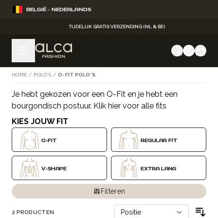
Ga naar de inhoud
BELGIË - NEDERLANDS
TIJDELIJK GRATIS VERZENDING (NL & BE)
HOME
/
POLO'S
/
O-FIT POLO'S
Je hebt gekozen voor een O-Fit en je hebt een
Doorgaan naar productlijst
bourgondisch postuur.
Klik hier voor alle fits
KIES JOUW FIT
O-FIT
REGULAR FIT
V-SHAPE
EXTRA LANG
Filteren
2
PRODUCTEN