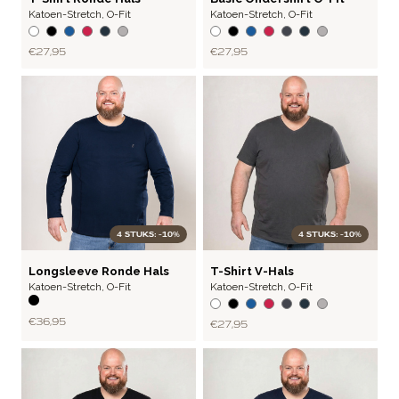
Katoen-Stretch
,
O-Fit
Katoen-Stretch
,
O-Fit
€ 27,95
€ 27,95
4 STUKS: -10%
4 STUKS: -10%
BASIC
BASIC
Longsleeve Ronde Hals
T-Shirt V-Hals
Katoen-Stretch
,
O-Fit
Katoen-Stretch
,
O-Fit
Zwart
€ 36,95
€ 27,95