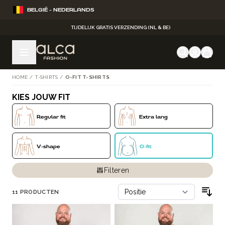
Ga naar de inhoud
BELGIË - NEDERLANDS
TIJDELIJK GRATIS VERZENDING (NL & BE)
HOME
/
T-SHIRTS
/
O-FIT T-SHIRTS
KIES JOUW FIT
Doorgaan naar productlijst
Regular fit
Extra lang
V-shape
O-fit
Filteren
11
PRODUCTEN